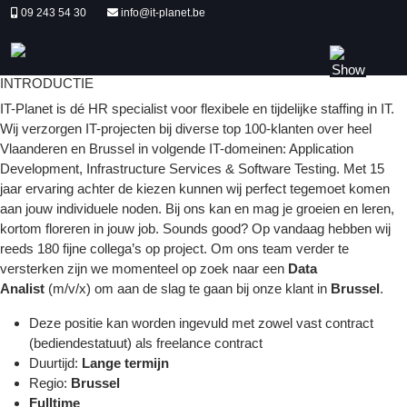
09 243 54 30
info@it-planet.be
INTRODUCTIE
IT-Planet is dé HR specialist voor flexibele en tijdelijke staffing in IT.
Wij verzorgen IT-projecten bij diverse top 100-klanten over heel
Vlaanderen en Brussel in volgende IT-domeinen: Application
Development, Infrastructure Services & Software Testing. Met 15
jaar ervaring achter de kiezen kunnen wij perfect tegemoet komen
aan jouw individuele noden. Bij ons kan en mag je groeien en leren,
kortom floreren in jouw job. Sounds good? Op vandaag hebben wij
reeds 180 fijne collega’s op project. Om ons team verder te
versterken zijn we momenteel op zoek naar een
Data
Analist
(m/v/x) om aan de slag te gaan bij onze klant in
Brussel
.
Deze positie kan worden ingevuld met zowel vast contract
(bediendestatuut) als freelance contract
Duurtijd:
Lange termijn
Regio:
Brussel
Fulltime